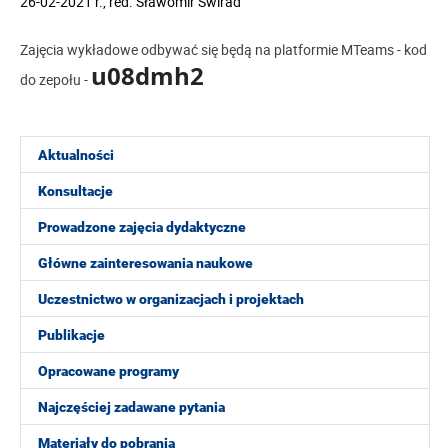
26-02-2021 r.
,
red.
Sławomir Świrad
Zajęcia wykładowe odbywać się będą na platformie MTeams - kod
u08dmh2
do zepołu -
Aktualności
Konsultacje
Prowadzone zajęcia dydaktyczne
Główne zainteresowania naukowe
Uczestnictwo w organizacjach i projektach
Publikacje
Opracowane programy
Najczęściej zadawane pytania
Materiały do pobrania